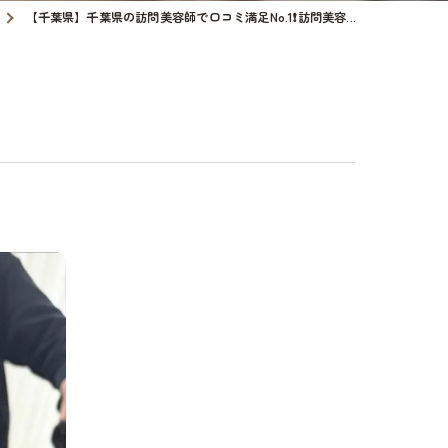
【千葉県】千葉県の訪問美容師で口コミ満足No.1❗️訪問美容...