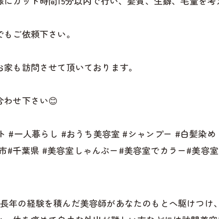
様にカット時間15分以内で行い、髪質、生癖、毛量を
でもご依頼下さい。
お家も訪問させて頂いております。
わせ下さい😊
ット #一人暮らし #おうち美容室 #シャンプー #白髪染
安市#千葉県 #美容室しゃんぷー#美容室でカラー#美容
 では、長年の経験を積んだ美容師があなたのもとへ駆けつ