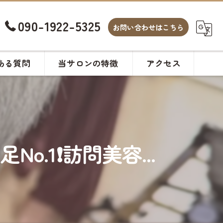
090-1922-5325
お問い合わせはこちら
ある質問
当サロンの特徴
アクセス
白髪染め
カット
1❗️訪問美容...
ヘアサロン
メンズ
カラー