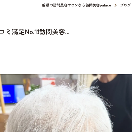
船橋の訪問美容サロンなら訪問美容palace
ブログ
足No.1❗️訪問美容...