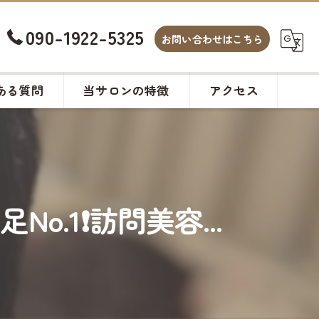
090-1922-5325
お問い合わせはこちら
ある質問
当サロンの特徴
アクセス
白髪染め
カット
1❗️訪問美容...
ヘアサロン
メンズ
カラー