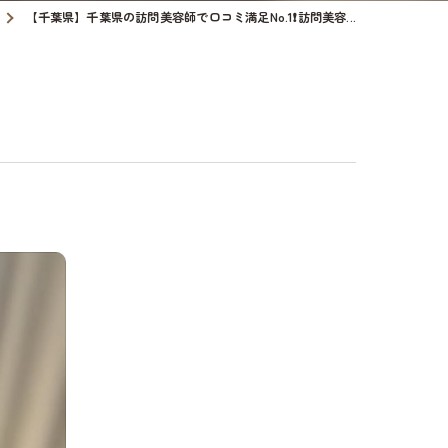
【千葉県】千葉県の訪問美容師で口コミ満足No.1❗️訪問美容...