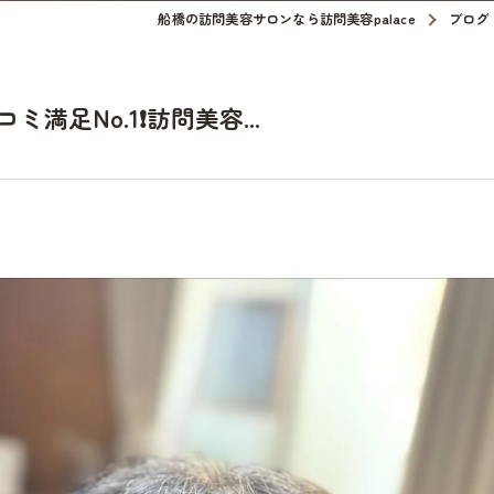
船橋の訪問美容サロンなら訪問美容palace
ブログ
足No.1❗️訪問美容...