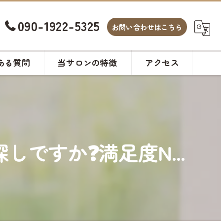
090-1922-5325
お問い合わせはこちら
ある質問
当サロンの特徴
アクセス
白髪染め
カット
ですか❓満足度N...
ヘアサロン
メンズ
カラー