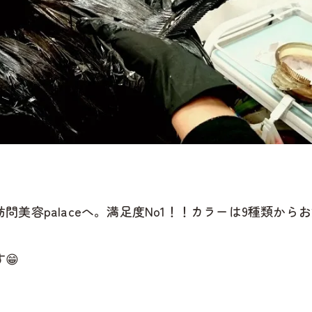
美容palaceへ。満足度No1！！カラーは9種類か
😁