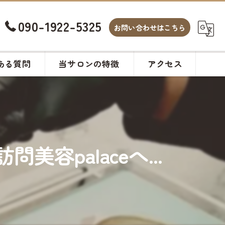
090-1922-5325
お問い合わせはこちら
ある質問
当サロンの特徴
アクセス
白髪染め
カット
palaceへ...
ヘアサロン
メンズ
カラー