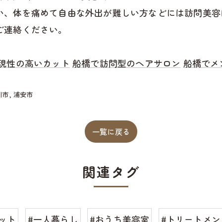
い、体を痛めて自由な外出が難しい方などには訪問美容
ご連絡ください。
現性の高いカット
船橋で訪問型のヘアサロン
船橋でメ
川市
浦安市
一覧に戻る
関連タグ
ット
#一人暮らし
#おうち美容室
#トリートメン