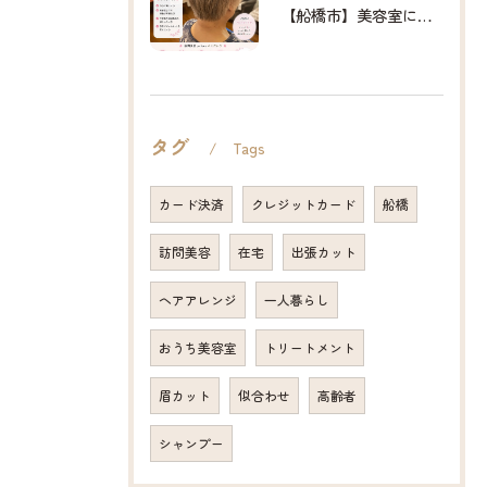
【船橋市】美容室に行けない…をなくしたい✂️✨
タグ
Tags
カード決済
クレジットカード
船橋
訪問美容
在宅
出張カット
ヘアアレンジ
一人暮らし
おうち美容室
トリートメント
眉カット
似合わせ
高齢者
シャンプー