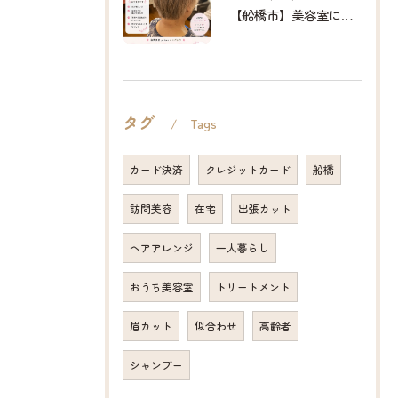
【船橋市】美容室に行けない…をなくしたい✂️✨
タグ
Tags
カード決済
クレジットカード
船橋
訪問美容
在宅
出張カット
ヘアアレンジ
一人暮らし
おうち美容室
トリートメント
眉カット
似合わせ
高齢者
シャンプー