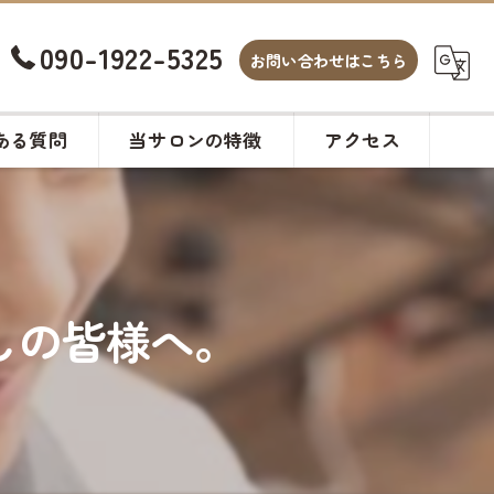
090-1922-5325
お問い合わせはこちら
ある質問
当サロンの特徴
アクセス
白髪染め
カット
しの皆様へ。
ヘアサロン
メンズ
カラー