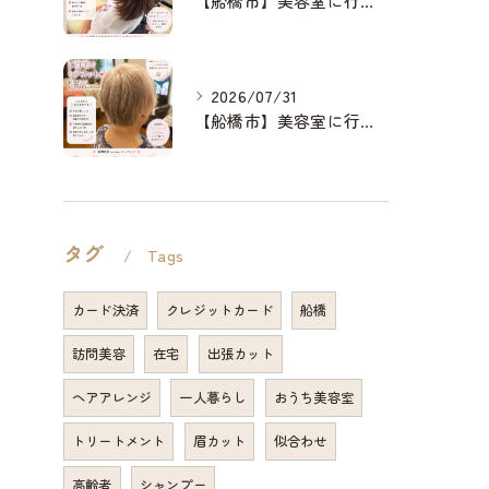
【船橋市】美容室に行けない…をなくしたい✂️✨
2026/07/31
【船橋市】美容室に行けない…をなくしたい✂️✨
タグ
Tags
カード決済
クレジットカード
船橋
訪問美容
在宅
出張カット
ヘアアレンジ
一人暮らし
おうち美容室
トリートメント
眉カット
似合わせ
高齢者
シャンプー